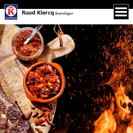
Ruud Klercq
keurslager