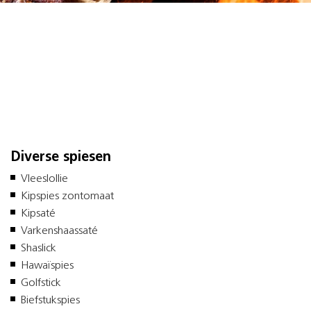
Barbecuespecialiteiten
Wist u verder dat alle barbecuespecialiteiten uit eigen
keuken komen? We snijden zelf ons vlees, kruiden dit en
rijgen dit bijvoorbeeld zelf aan spiesen. Hieronder ziet u
een overzicht van onze specialiteiten.
Diverse spiesen
Vleeslollie
Kipspies zontomaat
Kipsaté
Varkenshaassaté
Shaslick
Hawaïspies
Golfstick
Biefstukspies