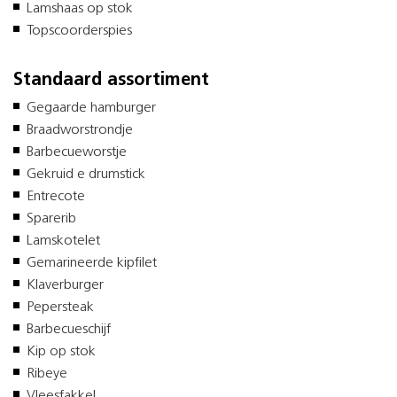
Lamshaas op stok
Topscoorderspies
Standaard assortiment
Gegaarde hamburger
Braadworstrondje
Barbecueworstje
Gekruid e drumstick
Entrecote
Sparerib
Lamskotelet
Gemarineerde kipfilet
Klaverburger
Pepersteak
Barbecueschijf
Kip op stok
Ribeye
Vleesfakkel