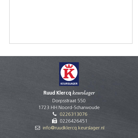
Ruud Klercq
keurslager
Dorpsstraat 550
1723 HH Noord-Scharwoude
0226313076
0226426451
info@ruudklercq.keurslager.nl