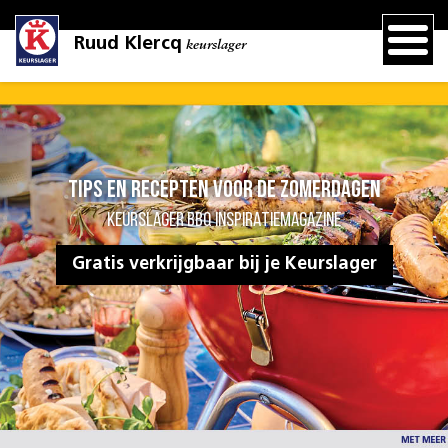
Ruud Klercq
keurslager
Tips en recepten voor de zomerdagen
KEURSLAGER BBQ INSPIRATIEMAGAZINE
Gratis verkrijgbaar bij je Keurslager