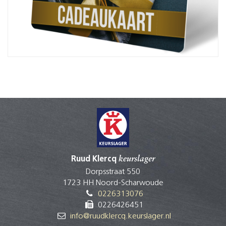
Ruud Klercq
keurslager
Dorpsstraat 550
1723 HH Noord-Scharwoude
0226313076
0226426451
info@ruudklercq.keurslager.nl